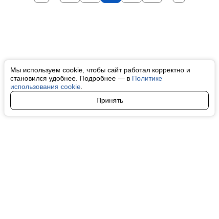
Мы используем cookie, чтобы сайт работал корректно и
становился удобнее. Подробнее — в
Политике
использования cookie
.
Принять
Авторы
О нас
Архив
Все права на любые материалы, опубликованные на сайте, защищены в
соответствии с российским и международным законодательством об
интеллектуальной собственности. Любое использование текстовых, фото,
аудио и видеоматериалов возможно только с согласия правообладателя
(finfeel.ru). Персональные данные (ФЗ 152). При полном или частичном
использовании материалов finfeel.ru активная индексируемая гиперссылка
на исходный материал обязательна. Запрещено для детей. Оригинал
текста:
https://finfeel.ru/
Пользовательское соглашение
|
Политика конфиденциальности
|
Политика использования cookie