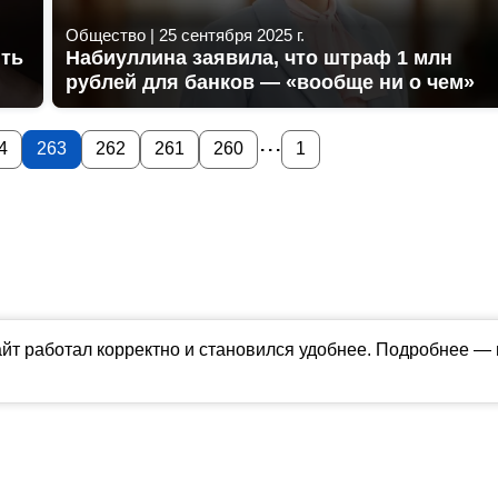
Общество
|
25 сентября 2025 г.
ить
Набиуллина заявила, что штраф 1 млн
рублей для банков — «вообще ни о чем»
...
4
263
262
261
260
1
айт работал корректно и становился удобнее. Подробнее —