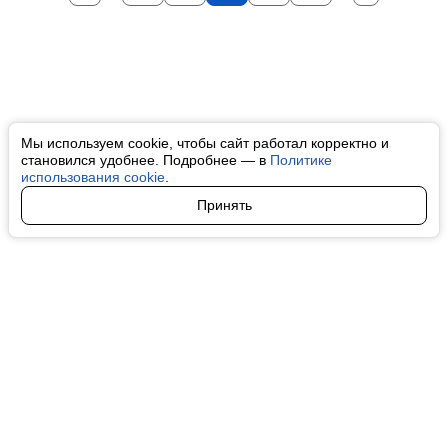
Мы используем cookie, чтобы сайт работал корректно и
становился удобнее. Подробнее — в
Политике
использования cookie
.
Принять
Авторы
О нас
Архив
Все права на любые материалы, опубликованные на сайте, защищены в
соответствии с российским и международным законодательством об
интеллектуальной собственности. Любое использование текстовых, фото,
аудио и видеоматериалов возможно только с согласия правообладателя
(finfeel.ru). Персональные данные (ФЗ 152). При полном или частичном
использовании материалов finfeel.ru активная индексируемая гиперссылка
на исходный материал обязательна. Запрещено для детей. Оригинал
текста:
https://finfeel.ru/
Пользовательское соглашение
|
Политика конфиденциальности
|
Политика использования cookie