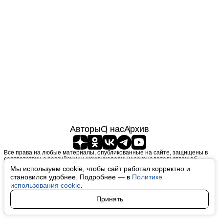
Авторы
О нас
Архив
Все права на любые материалы, опубликованные на сайте, защищены в
соответствии с российским и международным законодательством об
интеллектуальной собственности. Любое использование текстовых, фото,
Мы используем cookie, чтобы сайт работал корректно и
аудио и видеоматериалов возможно только с согласия правообладателя
становился удобнее. Подробнее — в
Политике
(finfeel.ru). Персональные данные (ФЗ 152). При полном или частичном
использовании материалов finfeel.ru активная индексируемая гиперссылка
использования cookie
.
на исходный материал обязательна. Запрещено для детей. Оригинал
текста:
https://finfeel.ru/
Принять
Пользовательское соглашение
|
Политика конфиденциальности
|
Политика использования cookie