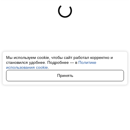
Мы используем cookie, чтобы сайт работал корректно и
становился удобнее. Подробнее — в
Политике
использования cookie
.
Принять
Авторы
О нас
Архив
Все права на любые материалы, опубликованные на сайте, защищены в
соответствии с российским и международным законодательством об
интеллектуальной собственности. Любое использование текстовых, фото,
аудио и видеоматериалов возможно только с согласия правообладателя
(finfeel.ru). Персональные данные (ФЗ 152). При полном или частичном
использовании материалов finfeel.ru активная индексируемая гиперссылка