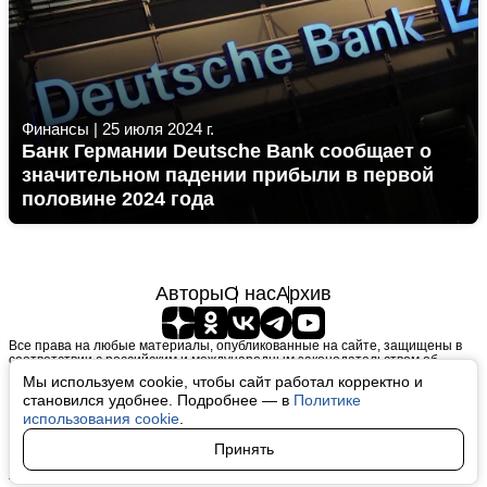
Финансы
|
25 июля 2024 г.
Банк Германии Deutsche Bank сообщает о
значительном падении прибыли в первой
половине 2024 года
Авторы
О нас
Архив
Все права на любые материалы, опубликованные на сайте, защищены в
соответствии с российским и международным законодательством об
интеллектуальной собственности. Любое использование текстовых, фото,
Мы используем cookie, чтобы сайт работал корректно и
аудио и видеоматериалов возможно только с согласия правообладателя
становился удобнее. Подробнее — в
Политике
(finfeel.ru). Персональные данные (ФЗ 152). При полном или частичном
использовании материалов finfeel.ru активная индексируемая гиперссылка
использования cookie
.
на исходный материал обязательна. Запрещено для детей. Оригинал
текста:
https://finfeel.ru/
Принять
Пользовательское соглашение
|
Политика конфиденциальности
|
Политика использования cookie