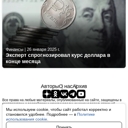
Финансы
|
26 января 2025 г.
Эксперт спрогнозировал курс доллара в
конце месяца
Авторы
О нас
Архив
Все права на любые материалы, опубликованные на сайте, защищены в
соответствии с российским и международным законодательством об
интеллектуальной собственности. Любое использование текстовых, фото,
Мы используем cookie, чтобы сайт работал корректно и
аудио и видеоматериалов возможно только с согласия правообладателя
становился удобнее. Подробнее — в
Политике
(finfeel.ru). Персональные данные (ФЗ 152). При полном или частичном
использовании материалов finfeel.ru активная индексируемая гиперссылка
использования cookie
.
на исходный материал обязательна. Запрещено для детей. Оригинал
текста:
https://finfeel.ru/
Принять