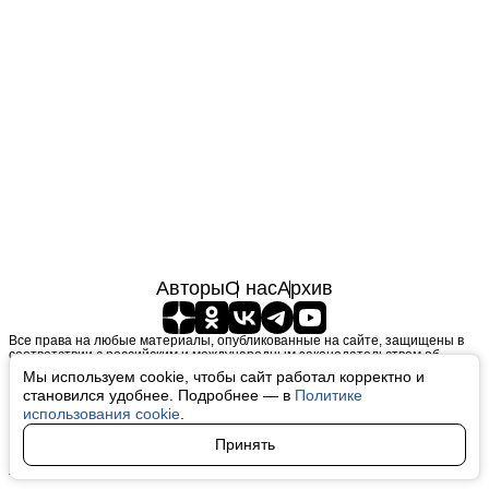
Авторы
О нас
Архив
Все права на любые материалы, опубликованные на сайте, защищены в
соответствии с российским и международным законодательством об
интеллектуальной собственности. Любое использование текстовых, фото,
Мы используем cookie, чтобы сайт работал корректно и
аудио и видеоматериалов возможно только с согласия правообладателя
становился удобнее. Подробнее — в
Политике
(finfeel.ru). Персональные данные (ФЗ 152). При полном или частичном
использовании материалов finfeel.ru активная индексируемая гиперссылка
использования cookie
.
на исходный материал обязательна. Запрещено для детей. Оригинал
текста:
https://finfeel.ru/
Принять
Пользовательское соглашение
|
Политика конфиденциальности
|
Политика использования cookie