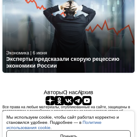
Экономика
|
6 июня
Эксперты предсказали скорую рецессию
экономики России
Авторы
О нас
Архив
Все права на любые материалы, опубликованные на сайте, защищены в
соответствии с российским и международным законодательством об
интеллектуальной собственности. Любое использование текстовых, фото,
Мы используем cookie, чтобы сайт работал корректно и
аудио и видеоматериалов возможно только с согласия правообладателя
становился удобнее. Подробнее — в
Политике
(finfeel.ru). Персональные данные (ФЗ 152). При полном или частичном
использовании материалов finfeel.ru активная индексируемая гиперссылка
использования cookie
.
на исходный материал обязательна. Запрещено для детей. Оригинал
текста:
https://finfeel.ru/
Принять