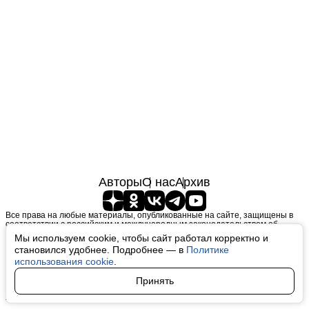
Авторы
О нас
Архив
Все права на любые материалы, опубликованные на сайте, защищены в
соответствии с российским и международным законодательством об
интеллектуальной собственности. Любое использование текстовых, фото,
Мы используем cookie, чтобы сайт работал корректно и
аудио и видеоматериалов возможно только с согласия правообладателя
становился удобнее. Подробнее — в
Политике
(finfeel.ru). Персональные данные (ФЗ 152). При полном или частичном
использовании материалов finfeel.ru активная индексируемая гиперссылка
использования cookie
.
на исходный материал обязательна. Запрещено для детей. Оригинал
текста:
https://finfeel.ru/
Принять
Пользовательское соглашение
|
Политика конфиденциальности
|
Политика использования cookie