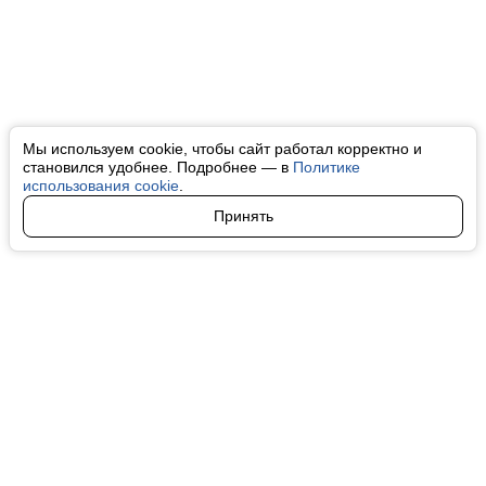
Мы используем cookie, чтобы сайт работал корректно и
становился удобнее. Подробнее — в
Политике
использования cookie
.
Принять
Авторы
О нас
Архив
Все права на любые материалы, опубликованные на сайте, защищены в
соответствии с российским и международным законодательством об
интеллектуальной собственности. Любое использование текстовых, фото,
аудио и видеоматериалов возможно только с согласия правообладателя
(finfeel.ru). Персональные данные (ФЗ 152). При полном или частичном
использовании материалов finfeel.ru активная индексируемая гиперссылка
на исходный материал обязательна. Запрещено для детей. Оригинал
текста:
https://finfeel.ru/
Пользовательское соглашение
|
Политика конфиденциальности
|
Политика использования cookie