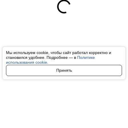
Мы используем cookie, чтобы сайт работал корректно и
становился удобнее. Подробнее — в
Политике
использования cookie
.
Принять
Авторы
О нас
Архив
Все права на любые материалы, опубликованные на сайте, защищены в
соответствии с российским и международным законодательством об
интеллектуальной собственности. Любое использование текстовых, фото,
аудио и видеоматериалов возможно только с согласия правообладателя
(finfeel.ru). Персональные данные (ФЗ 152). При полном или частичном
использовании материалов finfeel.ru активная индексируемая гиперссылка
на исходный материал обязательна. Запрещено для детей. Оригинал