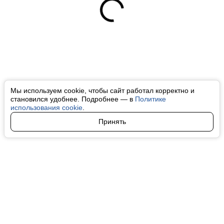
Мы используем cookie, чтобы сайт работал корректно и
становился удобнее. Подробнее — в
Политике
использования cookie
.
Принять
Авторы
О нас
Архив
Все права на любые материалы, опубликованные на сайте, защищены в
соответствии с российским и международным законодательством об
интеллектуальной собственности. Любое использование текстовых, фото,
аудио и видеоматериалов возможно только с согласия правообладателя
(finfeel.ru). Персональные данные (ФЗ 152). При полном или частичном
использовании материалов finfeel.ru активная индексируемая гиперссылка
на исходный материал обязательна. Запрещено для детей. Оригинал
текста:
https://finfeel.ru/