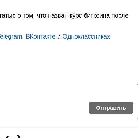
татью о том, что назван курс биткоина после
Telegram
,
ВКонтакте
и
Одноклассниках
Отправить