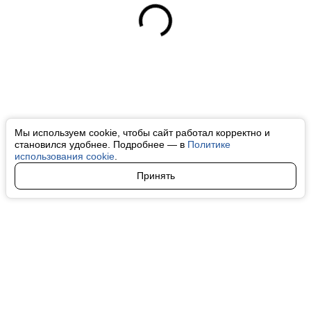
Мы используем cookie, чтобы сайт работал корректно и
становился удобнее. Подробнее — в
Политике
использования cookie
.
Принять
Авторы
О нас
Архив
Все права на любые материалы, опубликованные на сайте, защищены в
соответствии с российским и международным законодательством об
интеллектуальной собственности. Любое использование текстовых, фото,
аудио и видеоматериалов возможно только с согласия правообладателя
(finfeel.ru). Персональные данные (ФЗ 152). При полном или частичном
использовании материалов finfeel.ru активная индексируемая гиперссылка
на исходный материал обязательна. Запрещено для детей. Оригинал