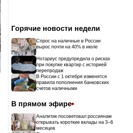
Горячие новости недели
Спрос на наличные в России
вырос почти на 40% в июле
Нотариус предупредила о рисках
при покупке квартир с историей
перепродаж
В России с 1 октября изменятся
правила пополнения банковских
счетов наличными
В прямом эфире
Аналитик посоветовал россиянам
открывать короткие вклады на 3–6
месяцев