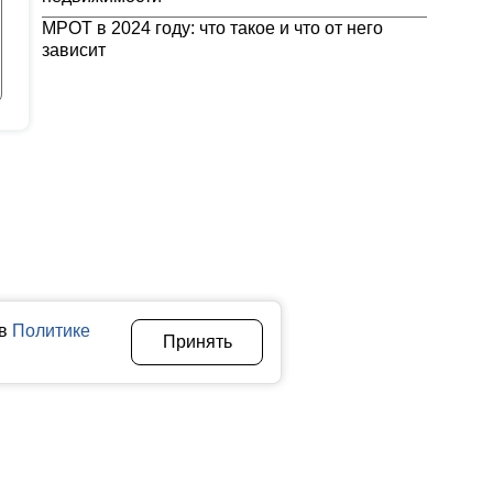
МРОТ в 2024 году: что такое и что от него
зависит
 в
Политике
Принять
Авторы
О нас
Архив
теллектуальной собственности. Любое использование текстовых,