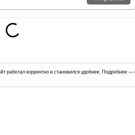
айт работал корректно и становился удобнее. Подробнее —
ны в соответствии с российским и международным законодательством об ин
бладателя (finfeel.ru). Персональные данные (ФЗ 152). При полном или част
етей. Оригинал текста:
https://finfeel.ru/
олитика использования cookie