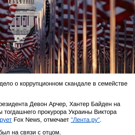
дело о коррупционном скандале в семействе
президента Девон Арчер, Хантер Байден на
ы тогдашнего прокурора Украины Виктора
рует
Fox News, отмечает
"Лента.ру"
.
был на связи с отцом.