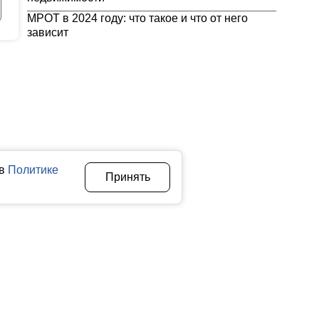
МРОТ в 2024 году: что такое и что от него
зависит
 в
Политике
Принять
Авторы
О нас
Архив
теллектуальной собственности. Любое использование текстовых,
ичном использовании материалов finfeel.ru активная индексируемая