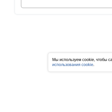
Мы используем cookie, чтобы с
использования cookie
.
Все права на любые материалы, опубликованные на сайте, защище
фото, аудио и видеоматериалов возможно только с согласия правоо
гиперссылка на исходный материал обязательна. Запрещено для д
Пользовательское соглашение
|
Политика конфиденциальности
|
П