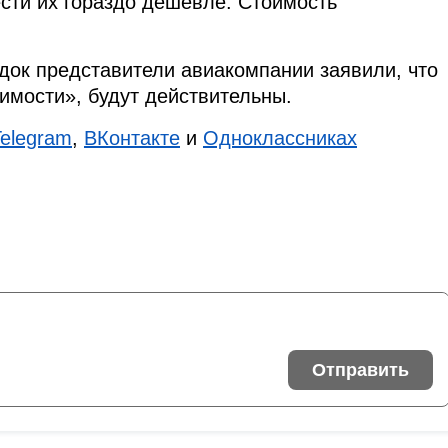
сти их гораздо дешевле. Стоимость
док представители авиакомпании заявили, что
имости», будут действительны.
Telegram
,
ВКонтакте
и
Одноклассниках
Отправить