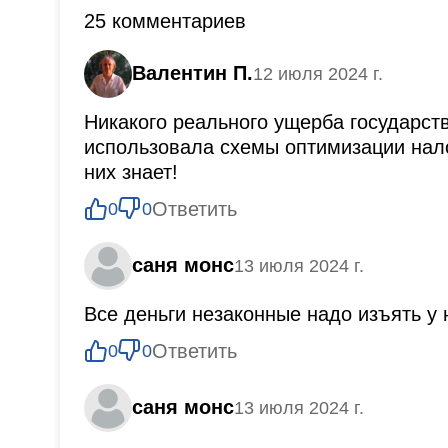
25 комментариев
Валентин П.
12 июля 2024 г.
Никакого реального ущерба государств
использовала схемы оптимизации нало
них знает!
Ответить
0
0
саня монс
13 июля 2024 г.
Все деньги незаконные надо изъять у 
Ответить
0
0
саня монс
13 июля 2024 г.