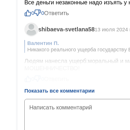
Все деньги незаконные надо изъять у 
Ответить
0
0
shibaeva-svetlana58
13 июля 2024 г
Валентин П.
Никакого реального ущерба государству Е
использовала схемы оптимизации налогов
Людям нанесла ущерб:моральный и м
знает!
МОШЕННИЧЕСТВО!
Ответить
0
0
Показать все комментарии