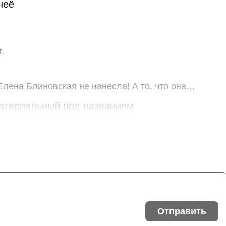
неё
.
лена Блиновская не нанесла! А то, что она
ых платежей, так ими пользуются все, кто о них
атериальный под названием
Отправить