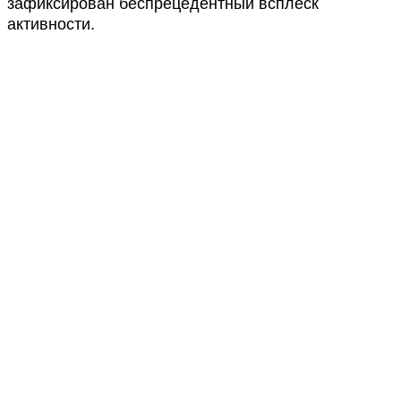
зафиксирован беспрецедентный всплеск
активности.