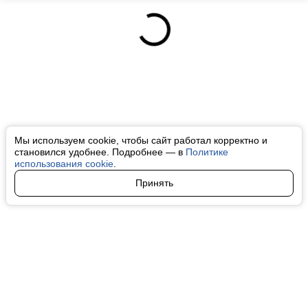
Мы используем cookie, чтобы сайт работал корректно и
становился удобнее. Подробнее — в
Политике
использования cookie
.
Принять
Авторы
О нас
Архив
Все права на любые материалы, опубликованные на сайте, защищены в
соответствии с российским и международным законодательством об
интеллектуальной собственности. Любое использование текстовых, фото,
аудио и видеоматериалов возможно только с согласия правообладателя
(finfeel.ru). Персональные данные (ФЗ 152). При полном или частичном
использовании материалов finfeel.ru активная индексируемая гиперссылка