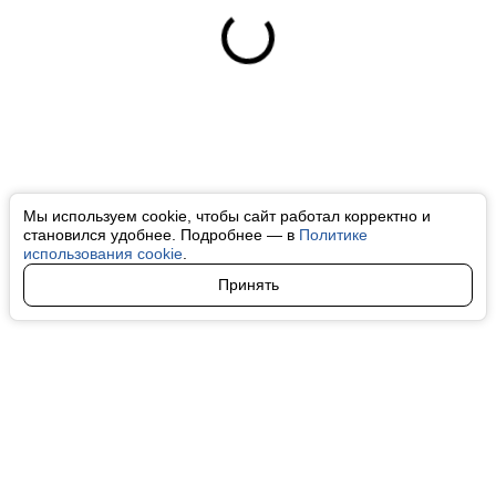
Мы используем cookie, чтобы сайт работал корректно и
становился удобнее. Подробнее — в
Политике
использования cookie
.
Принять
Авторы
О нас
Архив
Все права на любые материалы, опубликованные на сайте, защищены в
соответствии с российским и международным законодательством об
интеллектуальной собственности. Любое использование текстовых, фото,
аудио и видеоматериалов возможно только с согласия правообладателя
(finfeel.ru). Персональные данные (ФЗ 152). При полном или частичном
использовании материалов finfeel.ru активная индексируемая гиперссылка