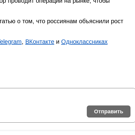
ор проводит операции на рынке, чтобы
татью о том, что россиянам объяснили рост
Telegram
,
ВКонтакте
и
Одноклассниках
Отправить