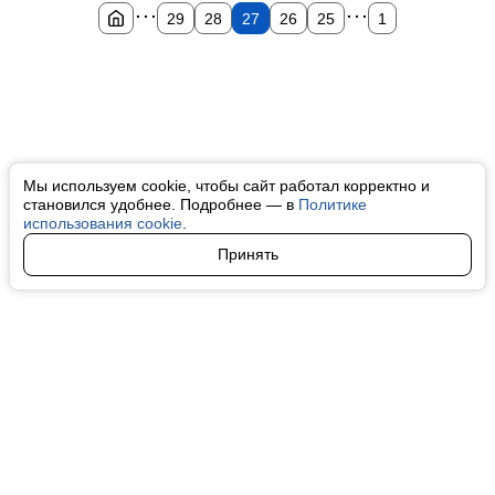
...
...
29
28
27
26
25
1
Мы используем cookie, чтобы сайт работал корректно и
становился удобнее. Подробнее — в
Политике
использования cookie
.
Принять
Авторы
О нас
Архив
Все права на любые материалы, опубликованные на сайте, защищены в
соответствии с российским и международным законодательством об
интеллектуальной собственности. Любое использование текстовых, фото,
аудио и видеоматериалов возможно только с согласия правообладателя
(finfeel.ru). Персональные данные (ФЗ 152). При полном или частичном
использовании материалов finfeel.ru активная индексируемая гиперссылка
на исходный материал обязательна. Запрещено для детей. Оригинал
текста:
https://finfeel.ru/
Пользовательское соглашение
|
Политика конфиденциальности
|