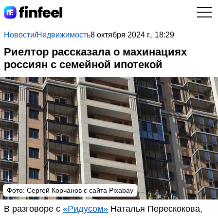
Новости
/
Недвижимость
8 октября 2024 г., 18:29
Риелтор рассказала о махинациях
россиян с семейной ипотекой
Фото: Сергей Корчанов с сайта Pixabay
В разговоре с
«Ридусом»
Наталья Перескокова,