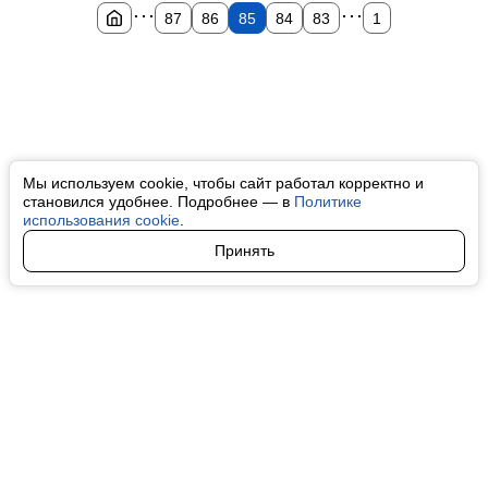
...
...
87
86
85
84
83
1
Мы используем cookie, чтобы сайт работал корректно и
становился удобнее. Подробнее — в
Политике
использования cookie
.
Принять
Авторы
О нас
Архив
Все права на любые материалы, опубликованные на сайте, защищены в
соответствии с российским и международным законодательством об
интеллектуальной собственности. Любое использование текстовых, фото,
аудио и видеоматериалов возможно только с согласия правообладателя
(finfeel.ru). Персональные данные (ФЗ 152). При полном или частичном
использовании материалов finfeel.ru активная индексируемая гиперссылка
на исходный материал обязательна. Запрещено для детей. Оригинал
текста:
https://finfeel.ru/
Пользовательское соглашение
|
Политика конфиденциальности
|