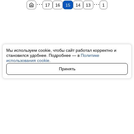
...
...
17
16
15
14
13
1
Мы используем cookie, чтобы сайт работал корректно и
становился удобнее. Подробнее — в
Политике
использования cookie
.
Принять
Авторы
О нас
Архив
Все права на любые материалы, опубликованные на сайте, защищены в
соответствии с российским и международным законодательством об
интеллектуальной собственности. Любое использование текстовых, фото,
аудио и видеоматериалов возможно только с согласия правообладателя
(finfeel.ru). Персональные данные (ФЗ 152). При полном или частичном
использовании материалов finfeel.ru активная индексируемая гиперссылка
на исходный материал обязательна. Запрещено для детей. Оригинал
текста:
https://finfeel.ru/
Пользовательское соглашение
|
Политика конфиденциальности
|