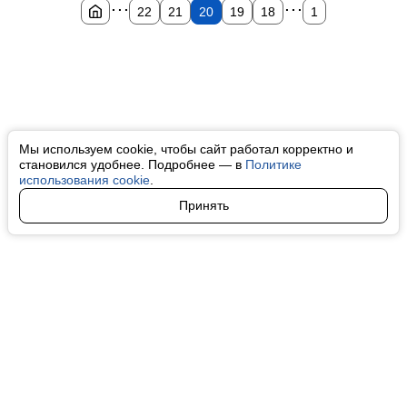
...
...
22
21
20
19
18
1
Мы используем cookie, чтобы сайт работал корректно и
становился удобнее. Подробнее — в
Политике
использования cookie
.
Принять
Авторы
О нас
Архив
Все права на любые материалы, опубликованные на сайте, защищены в
соответствии с российским и международным законодательством об
интеллектуальной собственности. Любое использование текстовых, фото,
аудио и видеоматериалов возможно только с согласия правообладателя
(finfeel.ru). Персональные данные (ФЗ 152). При полном или частичном
использовании материалов finfeel.ru активная индексируемая гиперссылка
на исходный материал обязательна. Запрещено для детей. Оригинал
текста:
https://finfeel.ru/
Пользовательское соглашение
|
Политика конфиденциальности
|