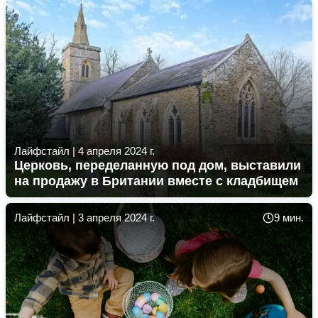
путешествовать в различные страны без виз или
получать в упрощенном режиме. Рассказываем, в
каких странах россияне могут получить второе
гражданство за инвестиции.
Лайфстайл
|
4 апреля 2024 г.
Церковь, переделанную под дом, выставили
на продажу в Британии вместе с кладбищем
Лайфстайл
|
3 апреля 2024 г.
9 мин.